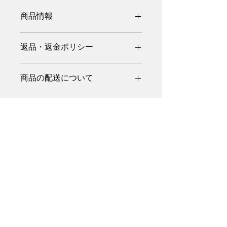
商品情報
商品の詳細を入力してください。サイ
返品・返金ポリシー
ズ、素材、取扱説明に加え、商品の特
徴やおすすめのポイントなどを説明し
返品・返金ポリシーを入力してくださ
ましょう。
商品の配送について
い。顧客が商品に満足しなかった場合
や、不備があった場合に行う手続きの
配送地域、料金、所要時間、梱包な
手順などを説明しましょう。内容を明
ど、商品の配送に関する情報を入力し
確にすることで顧客からの信頼を獲得
てください。配送情報を明確にするこ
し、安心して商品を購入していただけ
とで顧客からの信頼を獲得し、安心し
ます。
て商品を購入していただけます。
CREAL ASIA
Address: 391B Orchard Rd, Level 22, Ngee
Ann City Tower B, Singapore 238874
10:00-17:00 Excluding Saturdays, Sundays,
holidays, and New Year’s holidays