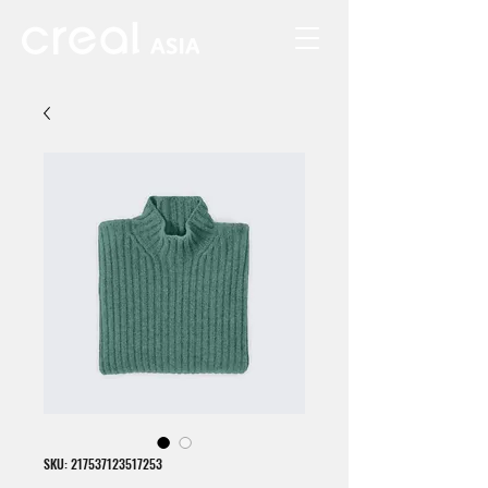
SKU: 217537123517253